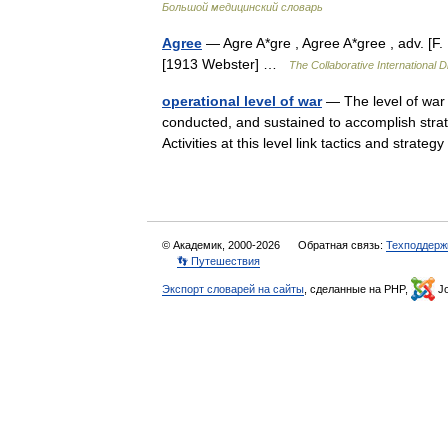
Большой медицинский словарь
Agree
— Agre A*gre , Agree A*gree , adv. [F. [
[1913 Webster] …
The Collaborative International D
operational level of war
— The level of war
conducted, and sustained to accomplish strate
Activities at this level link tactics and stra
© Академик, 2000-2026
Обратная связь:
Техподдерж
👣 Путешествия
Экспорт словарей на сайты
, сделанные на PHP,
Jo