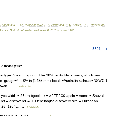
и
рептилии
. —
М
.
:
Русский
язык
.
Н
.
Б
.
Ананьева
,
Л
.
Я
.
Боркин
,
И
.
С
.
Даревский
,
бисова
.
Под
общей
редакцией
акад
.
В
.
Е
.
Соколова
.
1988
.
3821
х словарях:
ype=Steam caption=The 3820 in its black livery, which was
ure. gauge=4 ft 8½ in (1435 mm) locale=Australia railroad=NSWGR
lass=38… …
Wikipedia
= yes width = 25em bgcolour = #FFFFC0 apsis = name = Sauval
y ref = discoverer = H. Debehogne discovery site = European
ary 25, 1984… …
Wikipedia