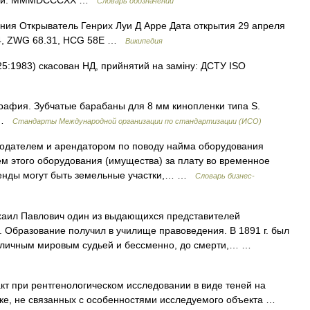
рами: MMMDCCCXX …
Словарь обозначений
ния Открыватель Генрих Луи Д Арре Дата открытия 29 апреля
14, ZWG 68.31, HCG 58E …
Википедия
5:1983) скасован НД, прийнятий на заміну: ДСТУ ISO
рафия. Зубчатые барабаны для 8 мм кинопленки типа S.
0 …
Стандарты Международной организации по стандартизации (ИСО)
одателем и арендатором по поводу найма оборудования
м этого оборудования (имущества) за плату во временное
ренды могут быть земельные участки,… …
Словарь бизнес-
аил Павлович один из выдающихся представителей
. Образование получил в училище правоведения. В 1891 г. был
толичным мировым судьей и бессменно, до смерти,… …
т при рентгенологическом исследовании в виде теней на
нке, не связанных с особенностями исследуемого объекта …