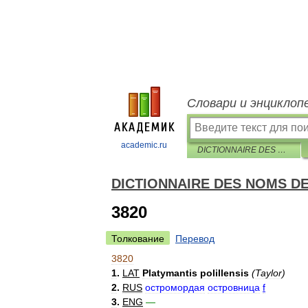
Словари и энциклоп
academic.ru
DICTIONNAIRE DES NOMS DES ANIMAUX EN CINQ LANGUES
DICTIONNAIRE DES NOMS D
3820
Толкование
Перевод
3820
1
.
LAT
Platymantis
polillensis
(
Taylor
)
2
.
RUS
остромордая
островница
f
3
.
ENG
—