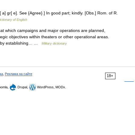
 a] gr[ e]. See {Agree}.] In good part; kindly. [Obs.] Rom. of R.
ictionary of English
 at which campaigns and major operations are planned,
gic objectives within theaters or other operational areas.
tegy by establishing… …
Military dictionary
ка
,
Реклама на сайте
18+
omla,
Drupal,
WordPress, MODx.