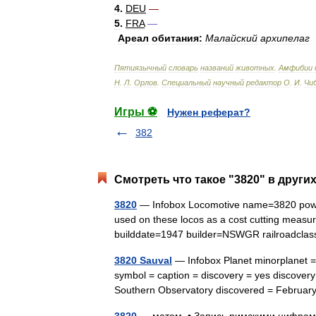
4
.
DEU
—
5
.
FRA
—
Ареал
обитания:
Малайский
архипелаг
Пятиязычный
словарь
названий
животных
.
Амфибии
Н
.
Л
.
Орлов
.
Специальный
научный
редактор
О
.
И
.
Чи
Игры ⚽
Нужен реферат?
382
Смотреть что такое "3820" в други
3820
— Infobox Locomotive name=3820 powert
used on these locos as a cost cutting meas
builddate=1947 builder=NSWGR railroadc
3820 Sauval
— Infobox Planet minorplanet 
symbol = caption = discovery = yes discover
Southern Observatory discovered = Febru