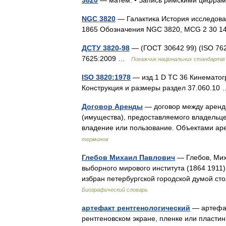
3820
— матем. • Запись римскими циф
NGC 3820
— Галактика История исследова
1865 Обозначения NGC 3820, MCG 2 30 
ДСТУ 3820-98
— (ГОСТ 30642 99) (ISO 762
7625:2009 …
Покажчик національних стандартів
ISO 3820:1978
— изд.1 D TC 36 Кинематог
Конструкция и размеры раздел 37.060.1
Договор Аренды
— договор между аренд
(имущества), предоставляемого владельце
владение или пользование. Объектами а
терминов
Глебов Михаил Павлович
— Глебов, Мих
выборного мирового института (1864 1911)
избран петербургской городской думой с
Биографический словарь
артефакт рентгенологический
— артефак
рентгеновском экране, пленке или пласти